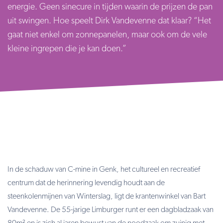
energie. Geen sinecure in tijden waarin de prijzen de pan
uit swingen. Hoe speelt Dirk Vandevenne dat klaar? “Het
gaat niet enkel om zonnepanelen, maar ook om de vele
kleine ingrepen die je kan doen.”
In de schaduw van C-mine in Genk, het cultureel en recreatief
centrum dat de herinnering levendig houdt aan de
steenkolenmijnen van Winterslag, ligt de krantenwinkel van Bart
Vandevenne. De 55-jarige Limburger runt er een dagbladzaak van