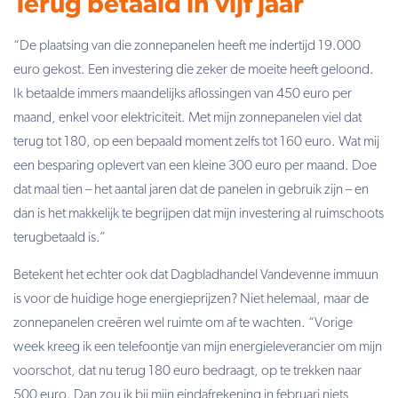
Terug betaald in vijf jaar
“De plaatsing van die zonnepanelen heeft me indertijd 19.000
euro gekost. Een investering die zeker de moeite heeft geloond.
Ik betaalde immers maandelijks aflossingen van 450 euro per
maand, enkel voor elektriciteit. Met mijn zonnepanelen viel dat
terug tot 180, op een bepaald moment zelfs tot 160 euro. Wat mij
een besparing oplevert van een kleine 300 euro per maand. Doe
dat maal tien – het aantal jaren dat de panelen in gebruik zijn – en
dan is het makkelijk te begrijpen dat mijn investering al ruimschoots
terugbetaald is.”
Betekent het echter ook dat Dagbladhandel Vandevenne immuun
is voor de huidige hoge energieprijzen? Niet helemaal, maar de
zonnepanelen creëren wel ruimte om af te wachten. “Vorige
week kreeg ik een telefoontje van mijn energieleverancier om mijn
voorschot, dat nu terug 180 euro bedraagt, op te trekken naar
500 euro. Dan zou ik bij mijn eindafrekening in februari niets