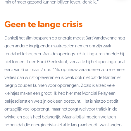
min of meer gezond kunnen blijven leven, denk ik.”
Geen te lange crisis
Dankzij het slim besparen op energie moest Bart Vandevenne nog
geen andere ingrijpende maatregelen nemen om zijn zaak
rendabel te houden. Aan de openings- of sluitingsuren hoefde hij
niet tornen. Toen Ford Genk sloot, verlaatte hij het openingsuur al
eens van 6 uur naar 7 uur. “Nu opnieuw veranderen zou me meer
verlies dan winst opleveren en ik denk ook niet dat de klanten er
begrip zouden kunnen voor opbrengen. Zoals ik al zei: vele
kleintjes maken een groot. Ik heb hier met Mondial Relay een
pakjesdienst en we zijn ook een postpunt. Het is niet zo dat dit
ontzaglijk veel opbrengt, maar het zorgt wel voor trafiek in de
winkel en dat is heel belangrijk. Maar al bij al moeten we toch
hopen dat die energiecrisis niet al te lang aanhoudt, want anders