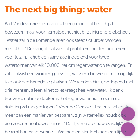
The next big thing: water
Bart Vandevenne is een vooruitziend man, dat heeft hij al
bewezen, maar voor hem stopt het niet bij zuinig energiebeheer.
“Water zal in de komende jaren ook steeds duurder worden”,
meent hij. “Dus vind ik dat we dat probleem moeten proberen
voor te zijn. Ik heb een aanvraag ingediend voor twee
watertonnen van elk 10.000 liter om regenwater op te vangen. Er
zal er alvast één worden geleverd; we zien dan wel of het mogelijk
is er ook een tweede te plaatsen. We werken hier doorlopend met
drie mensen, alleen al het toilet vraagt heel wat water. Ik denk
trouwens dat in de toekomst het regenwater niet meer in de
riolering zal mogen lopen.” Voor de Genkse uitbater is het echter
meer dan een manier van besparen, zijn waterreflex houdt ook
een zeker milieubewustzijn in. “Dat lijkt me ook noodzakelijk”,
beaamt Bart Vandevenne. “We moeten hier toch nog een tijdje