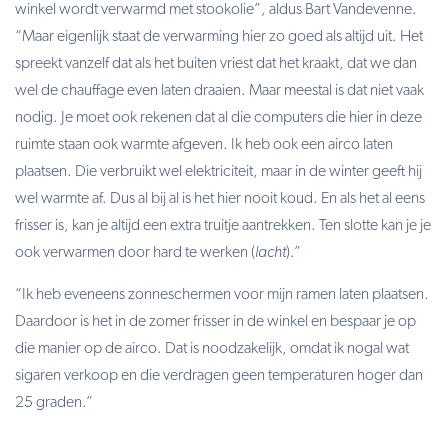
winkel wordt verwarmd met stookolie”, aldus Bart Vandevenne.
“Maar eigenlijk staat de verwarming hier zo goed als altijd uit. Het
spreekt vanzelf dat als het buiten vriest dat het kraakt, dat we dan
wel de chauffage even laten draaien. Maar meestal is dat niet vaak
nodig. Je moet ook rekenen dat al die computers die hier in deze
ruimte staan ook warmte afgeven. Ik heb ook een airco laten
plaatsen. Die verbruikt wel elektriciteit, maar in de winter geeft hij
wel warmte af. Dus al bij al is het hier nooit koud. En als het al eens
frisser is, kan je altijd een extra truitje aantrekken. Ten slotte kan je je
ook verwarmen door hard te werken (
lacht
).”
“Ik heb eveneens zonneschermen voor mijn ramen laten plaatsen.
Daardoor is het in de zomer frisser in de winkel en bespaar je op
die manier op de airco. Dat is noodzakelijk, omdat ik nogal wat
sigaren verkoop en die verdragen geen temperaturen hoger dan
25 graden.”